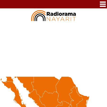
311 212 1400
radioramanayarit@hotmail.com