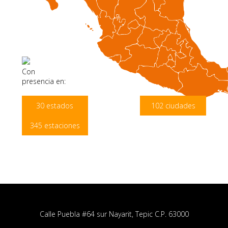
Con
presencia en:
30 estados
102 ciudades
345 estaciones
Calle Puebla #64 sur Nayarit, Tepic C.P. 63000